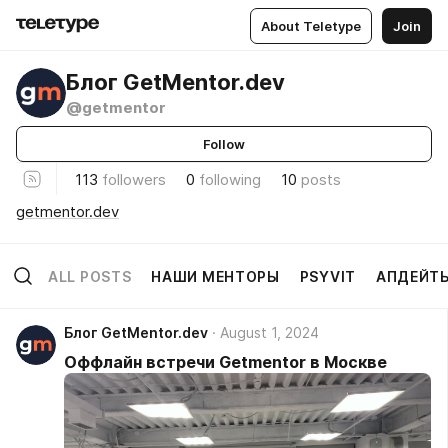
About Teletype
Join
Блог GetMentor.dev
@getmentor
Follow
113
followers
0
following
10
posts
getmentor.dev
ALL POSTS
НАШИ МЕНТОРЫ
PSYVIT
АПДЕЙТ
Блог GetMentor.dev
August 1, 2024
Оффлайн встречи Getmentor в Москве