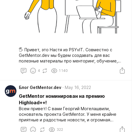
🖐 Привет, это Настя из PSYvIT. Совместно с
GetMentor.dev мы будем создавать для вас
полезные материалы про менторинг, обучение,
развитие, подбор и управление. Про всё то, в чём
4
1 140
наши сообщества так сильны.
Блог GetMentor.dev
May 16, 2022
GetMentor номинирован на премию
Highload++!
Всем привет! С вами Георгий Могелашвили,
основатель проекта GetMentor. У меня крайне
приятные и радостные новости, и огромная
просьба к вам.
322