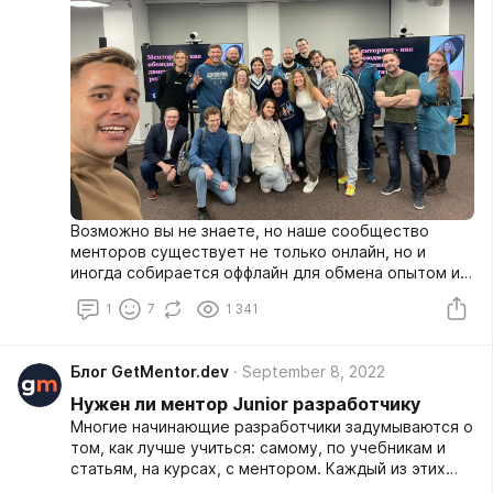
Возможно вы не знаете, но наше сообщество
менторов существует не только онлайн, но и
иногда собирается оффлайн для обмена опытом и
просто знакомства. Давайте я расскажу, как это
1
7
1 341
было последние два раза.
Блог GetMentor.dev
September 8, 2022
Нужен ли ментор Junior разработчику
Многие начинающие разработчики задумываются о
том, как лучше учиться: самому, по учебникам и
статьям, на курсах, с ментором. Каждый из этих
способов эффективен по-своему. Ниже я расскажу,