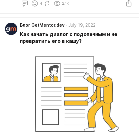
4
2.1K
почему именно опыт менти для меня стал
ключевым.
Блог GetMentor.dev
July 19, 2022
Как начать диалог с подопечным и не
превратить его в кашу?